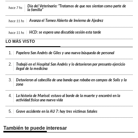
Día del Veterinario: “Tratamos de que nos sientan como parte de
hace
7 hs
la familia”
Avanza el Torneo Abierto de Invierno de Ajedrez
hace
11 hs
HCD: se espera una discutida sesión esta tarde
hace
11 hs
LO MÁS VISTO
1.
Papelera San Andrés de Giles y una nueva búsqueda de personal
2.
Trabajó en el Hospital San Andrés y lo detuvieron por presunto ejercicio
ilegal de la medicina
3.
Detuvieron al cabecilla de una banda que robaba en campos de Solís y la
zona
4.
La historia de Marisol: estuvo al borde de la muerte y encontró en la
actividad física una nueva vida
5.
Grave accidente en la AU 7: hay tres víctimas fatales
También te puede interesar