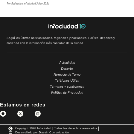
Por
Redacción Infociudad
5 Ago 2026
Seguí las últimas noticias locales, regionales y nacionales. Política, deportes y
sociedad con la información más confiable de la ciudad.
Actualidad
Deporte
Farmacia de Turno
Teléfonos Útiles
Términos y condiciones
Política de Privacidad
Estamos en redes
Copyright 2026 Infociudad | Todos los derechos reservados.
Desarrollado por Dasein Comunicación