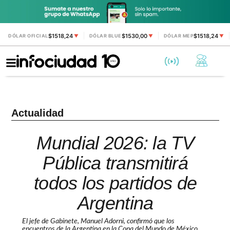
$1518,24
$1530,00
$1518,24
DÓLAR OFICIAL
▼
DÓLAR BLUE
▼
DÓLAR MEP
▼
Actualidad
Mundial 2026: la TV
Pública transmitirá
todos los partidos de
Argentina
El jefe de Gabinete, Manuel Adorni, confirmó que los
encuentros de la Argentina en la Copa del Mundo de México,