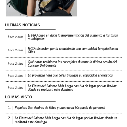
ÚLTIMAS NOTICIAS
El PRO puso en duda la implementación del aumento a las tasas
hace
2 días
municipales
HCD: discusión por la creación de una comunidad terapéutica en
hace
2 días
Giles
Qué notas recibieron los concejales durante la última sesión del
hace
2 días
Concejo Deliberante
La provincia hará que Giles triplique su capacidad energética
hace
3 días
La Fiesta del Salame Más Largo cambia de lugar por las lluvias:
hace
3 días
dónde se realizará este domingo
LO MÁS VISTO
1.
Papelera San Andrés de Giles y una nueva búsqueda de personal
2.
La Fiesta del Salame Más Largo cambia de lugar por las lluvias: dónde se
realizará este domingo