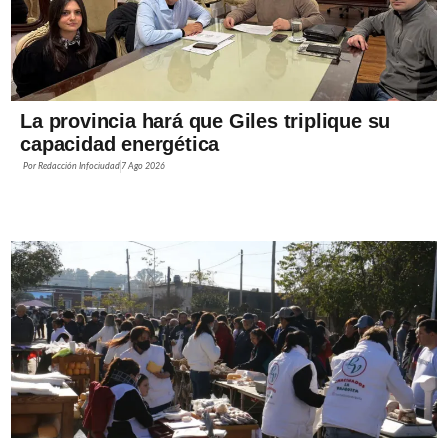
La provincia hará que Giles triplique su
capacidad energética
Por
Redacción Infociudad
7 Ago 2026