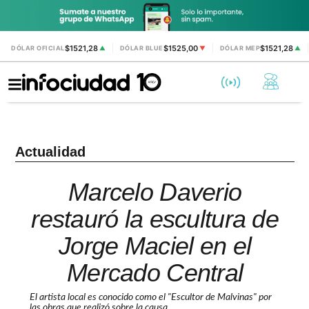
$1521,28
$1525,00
$1521,28
DÓLAR OFICIAL
▲
DÓLAR BLUE
▼
DÓLAR MEP
▲
Actualidad
Marcelo Daverio
restauró la escultura de
Jorge Maciel en el
Mercado Central
El artista local es conocido como el "Escultor de Malvinas" por
las obras que realizó sobre la causa.