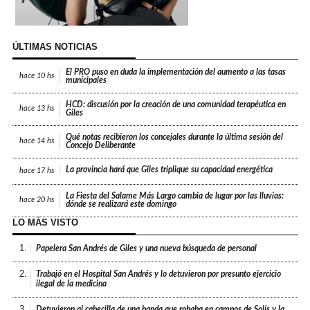
ÚLTIMAS NOTICIAS
El PRO puso en duda la implementación del aumento a las tasas
hace
10 hs
municipales
HCD: discusión por la creación de una comunidad terapéutica en
hace
13 hs
Giles
Qué notas recibieron los concejales durante la última sesión del
hace
14 hs
Concejo Deliberante
La provincia hará que Giles triplique su capacidad energética
hace
17 hs
La Fiesta del Salame Más Largo cambia de lugar por las lluvias:
hace
20 hs
dónde se realizará este domingo
LO MÁS VISTO
1.
Papelera San Andrés de Giles y una nueva búsqueda de personal
2.
Trabajó en el Hospital San Andrés y lo detuvieron por presunto ejercicio
ilegal de la medicina
3.
Detuvieron al cabecilla de una banda que robaba en campos de Solís y la