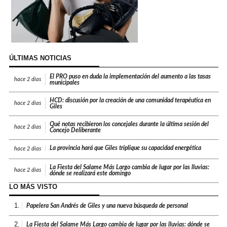
ÚLTIMAS NOTICIAS
El PRO puso en duda la implementación del aumento a las tasas
hace
2 días
municipales
HCD: discusión por la creación de una comunidad terapéutica en
hace
2 días
Giles
Qué notas recibieron los concejales durante la última sesión del
hace
2 días
Concejo Deliberante
La provincia hará que Giles triplique su capacidad energética
hace
2 días
La Fiesta del Salame Más Largo cambia de lugar por las lluvias:
hace
2 días
dónde se realizará este domingo
LO MÁS VISTO
1.
Papelera San Andrés de Giles y una nueva búsqueda de personal
2.
La Fiesta del Salame Más Largo cambia de lugar por las lluvias: dónde se