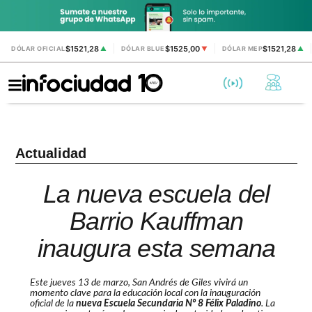
$1521,28
$1525,00
$1521,28
DÓLAR OFICIAL
▲
DÓLAR BLUE
▼
DÓLAR MEP
▲
Actualidad
La nueva escuela del
Barrio Kauffman
inaugura esta semana
Este jueves 13 de marzo, San Andrés de Giles vivirá un
momento clave para la educación local con la inauguración
oficial de la
nueva Escuela Secundaria Nº 8 Félix Paladino
. La