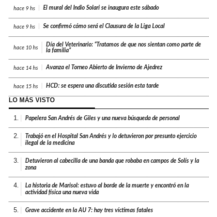
El mural del Indio Solari se inaugura este sábado
hace
9 hs
Se confirmó cómo será el Clausura de la Liga Local
hace
9 hs
Día del Veterinario: “Tratamos de que nos sientan como parte de
hace
10 hs
la familia”
Avanza el Torneo Abierto de Invierno de Ajedrez
hace
14 hs
HCD: se espera una discutida sesión esta tarde
hace
15 hs
LO MÁS VISTO
1.
Papelera San Andrés de Giles y una nueva búsqueda de personal
2.
Trabajó en el Hospital San Andrés y lo detuvieron por presunto ejercicio
ilegal de la medicina
3.
Detuvieron al cabecilla de una banda que robaba en campos de Solís y la
zona
4.
La historia de Marisol: estuvo al borde de la muerte y encontró en la
actividad física una nueva vida
5.
Grave accidente en la AU 7: hay tres víctimas fatales