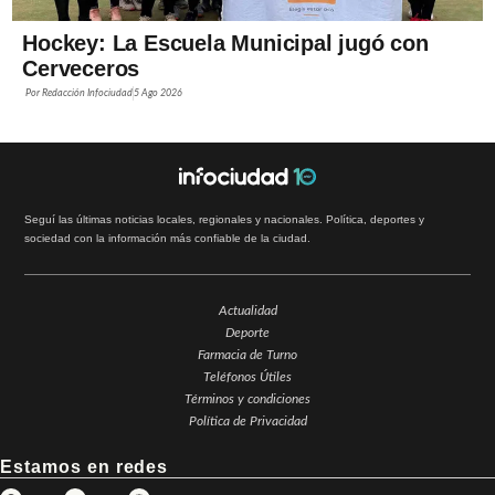
Hockey: La Escuela Municipal jugó con
Cerveceros
Por
Redacción Infociudad
5 Ago 2026
Seguí las últimas noticias locales, regionales y nacionales. Política, deportes y
sociedad con la información más confiable de la ciudad.
Actualidad
Deporte
Farmacia de Turno
Teléfonos Útiles
Términos y condiciones
Política de Privacidad
Estamos en redes