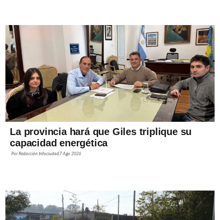
La provincia hará que Giles triplique su
capacidad energética
Por
Redacción Infociudad
7 Ago 2026