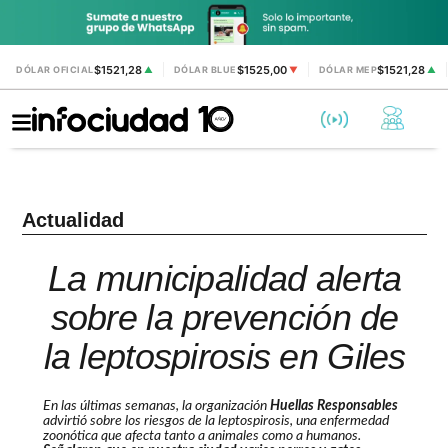
$1521,28
$1525,00
$1521,28
DÓLAR OFICIAL
▲
DÓLAR BLUE
▼
DÓLAR MEP
▲
Actualidad
La municipalidad alerta
sobre la prevención de
la leptospirosis en Giles
En las últimas semanas, la organización
Huellas Responsables
advirtió sobre los riesgos de la leptospirosis, una enfermedad
zoonótica que afecta tanto a animales como a humanos.