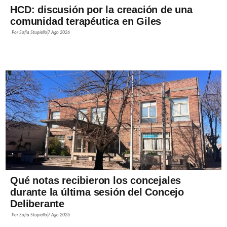
HCD: discusión por la creación de una
comunidad terapéutica en Giles
Por
Sofía Stupiello
7 Ago 2026
Qué notas recibieron los concejales
durante la última sesión del Concejo
Deliberante
Por
Sofía Stupiello
7 Ago 2026