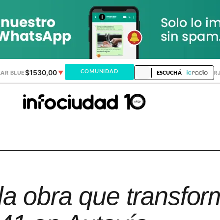
$1530,00
$1518,24
COMUNIDAD
AR BLUE
▼
DÓLAR MEP
▼
DÓLAR TAR
ESCUCHÁ
 la obra que transfor