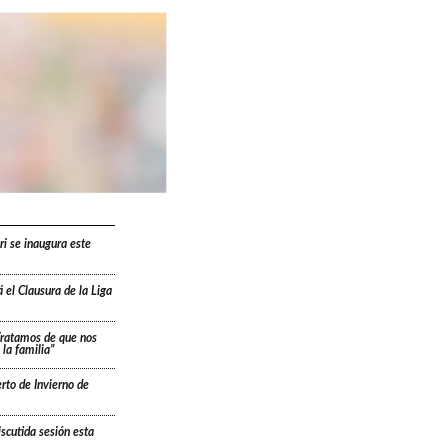
ri se inaugura este
 el Clausura de la Liga
“Tratamos de que nos
la familia”
rto de Invierno de
scutida sesión esta