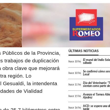
ÚLTIMAS NOTICIAS
s Públicos de la Provincia,
os trabajos de duplicación
El mural del Indio Sola
hace
10 hs
sábado
a obra clave que mejorará
Se confirmó cómo será
hace
10 hs
tra región. Lo
Local
 Gesualdi, la intendenta
Día del Veterinario: 
hace
11 hs
sientan como parte de 
ridades de Vialidad
Avanza el Torneo Abie
hace
15 hs
Ajedrez
HCD: se espera una di
hace
16 hs
o de 25,7 kilómetros entre
tarde