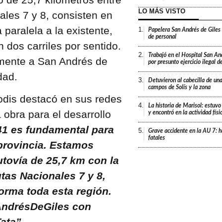
LO MÁS VISTO
ales 7 y 8, consisten en
paralela a la existente,
1.
Papelera San Andrés de Giles
de personal
 dos carriles por sentido.
2.
Trabajó en el Hospital San An
amente a San Andrés de
por presunto ejercicio ilegal d
dad.
3.
Detuvieron al cabecilla de un
campos de Solís y la zona
podis destacó en sus redes
4.
La historia de Marisol: estuvo
 obra para el desarrollo
y encontró en la actividad fís
41 es fundamental para
5.
Grave accidente en la AU 7: h
fatales
 provincia. Estamos
tovía de 25,7 km con la
utas Nacionales 7 y 8,
forma toda esta región.
AndrésDeGiles con
Tata”
.