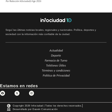
Por
Redacción Infociudad
6 Ago 2026
Seguí las últimas noticias locales, regionales y nacionales. Política, deportes y
sociedad con la información más confiable de la ciudad.
Actualidad
Deporte
Farmacia de Turno
Teléfonos Útiles
Términos y condiciones
Política de Privacidad
Estamos en redes
Copyright 2026 Infociudad | Todos los derechos reservados.
Desarrollado por Dasein Comunicación