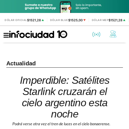
$1521,28
$1525,00
$1521,28
DÓLAR OFICIAL
▲
DÓLAR BLUE
▼
DÓLAR MEP
▲
Actualidad
Imperdible: Satélites
Starlink cruzarán el
cielo argentino esta
noche
Podrá verse otra vez el tren de luces en el cielo bonaerense.