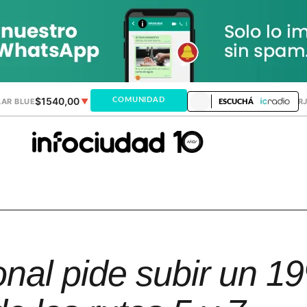
$1540,00
$1520,12
COMUNIDAD
AR BLUE
▼
DÓLAR MEP
▲
DÓLAR TAR
ESCUCHÁ
nal pide subir un 1