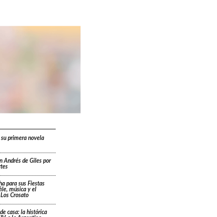
 su primera novela
n Andrés de Giles por
rtes
cha para sus Fiestas
ile, música y el
 Los Crosato
de casa: la histórica