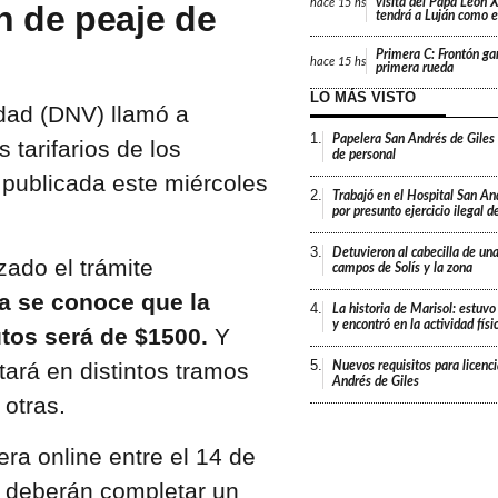
visita del Papa León X
hace
15 hs
n de peaje de
tendrá a Luján como e
Primera C: Frontón gan
hace
15 hs
primera rueda
LO MÁS VISTO
idad (DNV) llamó a
1.
Papelera San Andrés de Giles
 tarifarios de los
de personal
publicada este miércoles
2.
Trabajó en el Hospital San An
por presunto ejercicio ilegal d
3.
Detuvieron al cabecilla de un
izado el trámite
campos de Solís y la zona
a se conoce que la
4.
La historia de Marisol: estuvo
y encontró en la actividad fís
utos será de $1500.
Y
5.
ará en distintos tramos
Nuevos requisitos para licenc
Andrés de Giles
 otras.
ra online entre el 14 de
s deberán completar un