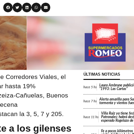
ÚLTIMAS NOTICIAS
e Corredores Viales, el
ar hasta 19%
Laura Ambrune publicó
hace
5 hs
“1993: Las Cartas”
 Ezeiza-Cañuelas, Buenos
Alerta amarilla para Sa
hace
7 hs
decena
tormenta y vientos fue
tacan la 3, 5, 7 y 205.
Villa Ruiz ya tiene fe
Patronales: habrá desf
hace
11 hs
esperado Rogelazo de
e a los gilenses
Fe a pocos kilómetros 