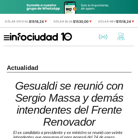
$1518,24
$1530,00
$1518,24
DÓLAR OFICIAL
▼
DÓLAR BLUE
▼
DÓLAR MEP
▼
Actualidad
Gesualdi se reunió con
Sergio Massa y demás
intendentes del Frente
Renovador
El ex candidato a presidente y ex ministro se reunió con veinte
intendentes que apoyaron el paro general del 24 de enero.