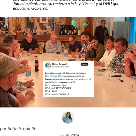
También plantearon su rechazo a la Ley "Bases" y al DNU que
impulsa el Gobierno.
por
Sofía Stupiello
22 Ene 2024