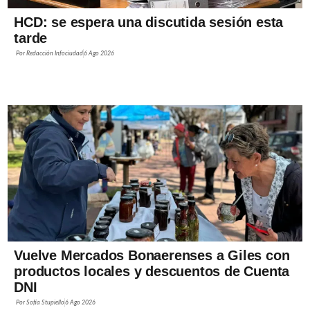
HCD: se espera una discutida sesión esta
tarde
Por
Redacción Infociudad
6 Ago 2026
Vuelve Mercados Bonaerenses a Giles con
productos locales y descuentos de Cuenta
DNI
Por
Sofía Stupiello
6 Ago 2026