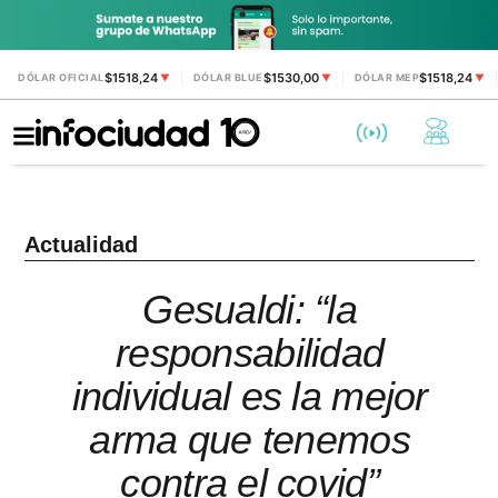
$1518,24
$1530,00
$1518,24
DÓLAR OFICIAL
▼
DÓLAR BLUE
▼
DÓLAR MEP
▼
Actualidad
Gesualdi: “la
responsabilidad
individual es la mejor
arma que tenemos
contra el covid”