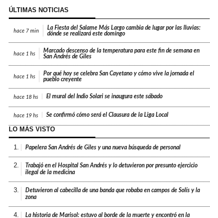
ÚLTIMAS NOTICIAS
La Fiesta del Salame Más Largo cambia de lugar por las lluvias:
hace
7 min
dónde se realizará este domingo
Marcado descenso de la temperatura para este fin de semana en
hace
1 hs
San Andrés de Giles
Por qué hoy se celebra San Cayetano y cómo vive la jornada el
hace
1 hs
pueblo creyente
El mural del Indio Solari se inaugura este sábado
hace
18 hs
Se confirmó cómo será el Clausura de la Liga Local
hace
19 hs
LO MÁS VISTO
1.
Papelera San Andrés de Giles y una nueva búsqueda de personal
2.
Trabajó en el Hospital San Andrés y lo detuvieron por presunto ejercicio
ilegal de la medicina
3.
Detuvieron al cabecilla de una banda que robaba en campos de Solís y la
zona
4.
La historia de Marisol: estuvo al borde de la muerte y encontró en la