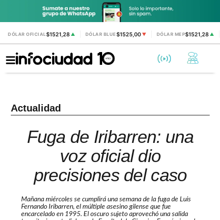
$1521,28
$1525,00
$1521,28
DÓLAR OFICIAL
▲
DÓLAR BLUE
▼
DÓLAR MEP
▲
Actualidad
Fuga de Iribarren: una
voz oficial dio
precisiones del caso
Mañana miércoles se cumplirá una semana de la fuga de Luis
Fernando Iribarren, el múltiple asesino gilense que fue
encarcelado en 1995. El oscuro sujeto aprovechó una salida