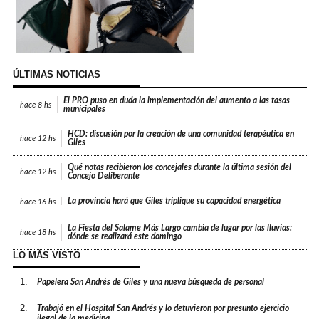
ÚLTIMAS NOTICIAS
El PRO puso en duda la implementación del aumento a las tasas
hace
8 hs
municipales
HCD: discusión por la creación de una comunidad terapéutica en
hace
12 hs
Giles
Qué notas recibieron los concejales durante la última sesión del
hace
12 hs
Concejo Deliberante
La provincia hará que Giles triplique su capacidad energética
hace
16 hs
La Fiesta del Salame Más Largo cambia de lugar por las lluvias:
hace
18 hs
dónde se realizará este domingo
LO MÁS VISTO
1.
Papelera San Andrés de Giles y una nueva búsqueda de personal
2.
Trabajó en el Hospital San Andrés y lo detuvieron por presunto ejercicio
ilegal de la medicina