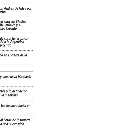
San Andrés de Giles por
ertes
cha para sus Fiestas
ile, música y el
 Los Crosato
de casa: la histórica
IV a la Argentina
picentro
ó en el cierre de la
 y una nueva búsqueda
drés y lo detuvieron
e la medicina
a banda que robaba en
 al borde de la muerte
ica una nueva vida