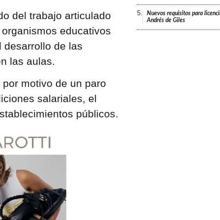
5.
do del trabajo articulado
Nuevos requisitos para licenc
Andrés de Giles
s organismos educativos
 desarrollo de las
n las aulas.
 por motivo de un paro
iones salariales, el
establecimientos públicos.