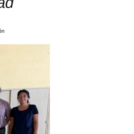
dad
ón