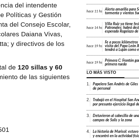
encia del intendente
Alerta amarilla para 
hace
11 hs
de Políticas y Gestión
tormenta y vientos fu
nta del Consejo Escolar,
Villa Ruiz ya tiene fe
Patronales: habrá desf
hace
14 hs
esperado Rogelazo de
colares Daiana Vivas,
a; y directivos de los
Fe a pocos kilómetros 
visita del Papa León X
hace
19 hs
tendrá a Luján como e
Primera C: Frontón gan
hace
19 hs
primera rueda
tal de
120 sillas y 60
LO MÁS VISTO
miento de las siguientes
1.
Papelera San Andrés de Giles
de personal
2.
Trabajó en el Hospital San An
por presunto ejercicio ilegal d
3.
Detuvieron al cabecilla de un
campos de Solís y la zona
501
4.
La historia de Marisol: estuvo
y encontró en la actividad fís