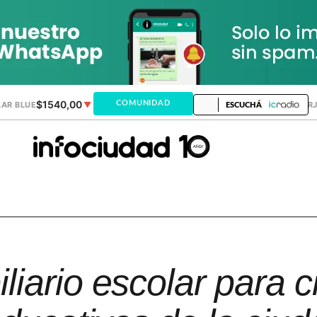
$1540,00
$1520,12
COMUNIDAD
AR BLUE
▼
DÓLAR MEP
▲
DÓLAR TAR
ESCUCHÁ
liario escolar para c