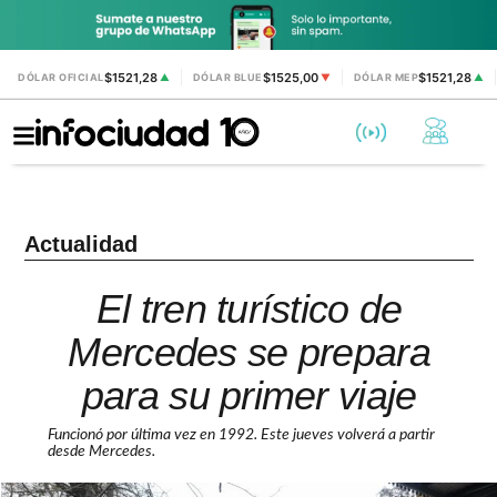
$1521,28
$1525,00
$1521,28
DÓLAR OFICIAL
▲
DÓLAR BLUE
▼
DÓLAR MEP
▲
Actualidad
El tren turístico de
Mercedes se prepara
para su primer viaje
Funcionó por última vez en 1992. Este jueves volverá a partir
desde Mercedes.