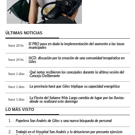
ÚLTIMAS NOTICIAS
El PRO puso en duda la implementación del aumento a las tasas
hace
20 hs
municipales
HCD: discusión por la creación de una comunidad terapéutica en
hace
24 hs
Giles
Qué notas recibieron los concejales durante la última sesión del
hace
1 días
Concejo Deliberante
La provincia hará que Giles triplique su capacidad energética
hace
1 días
La Fiesta del Salame Más Largo cambia de lugar por las lluvias:
hace
1 días
dónde se realizará este domingo
LO MÁS VISTO
1.
Papelera San Andrés de Giles y una nueva búsqueda de personal
2.
Trabajó en el Hospital San Andrés y lo detuvieron por presunto ejercicio