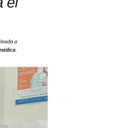
 el
tinada a
 médica
.