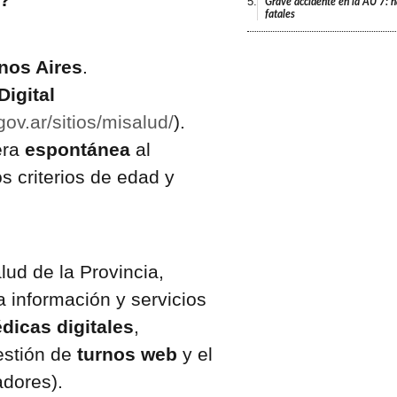
5.
Grave accidente en la AU 7: h
fatales
nos Aires
.
Digital
ov.ar/sitios/misalud/
).
era
espontánea
al
s criterios de edad y
alud de la Provincia,
 información y servicios
dicas digitales
,
gestión de
turnos web
y el
adores).