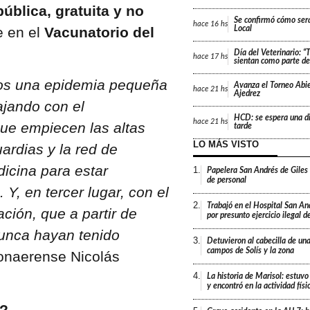
pública, gratuita y no
Se confirmó cómo será
hace
16 hs
e en el
Vacunatorio del
Local
Día del Veterinario: 
hace
17 hs
sientan como parte de 
mos una epidemia pequeña
Avanza el Torneo Abie
hace
21 hs
Ajedrez
ajando con el
HCD: se espera una di
hace
21 hs
ue empiecen las altas
tarde
LO MÁS VISTO
ardias y la red de
dicina para estar
1.
Papelera San Andrés de Giles
de personal
, en tercer lugar, con el
2.
Trabajó en el Hospital San An
ión, que a partir de
por presunto ejercicio ilegal d
nunca hayan tenido
3.
Detuvieron al cabecilla de un
campos de Solís y la zona
bonaerense Nicolás
4.
La historia de Marisol: estuvo
y encontró en la actividad fís
a?