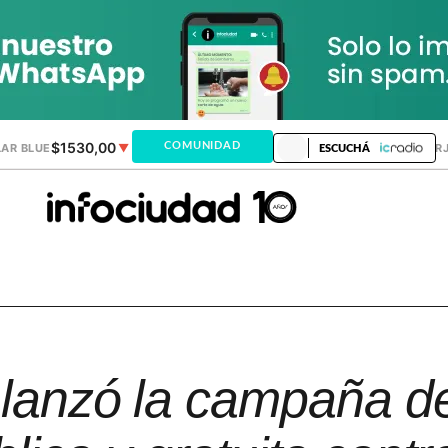
$1530,00
$1518,24
COMUNIDAD
AR BLUE
▼
DÓLAR MEP
▼
DÓLAR TAR
ESCUCHÁ
 lanzó la campaña d