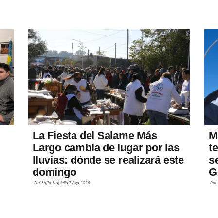
La Fiesta del Salame Más
M
Largo cambia de lugar por las
t
lluvias: dónde se realizará este
s
domingo
G
Por
Sofía Stupiello
7 Ago 2026
Por