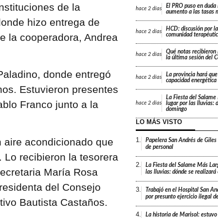
nstituciones de la
El PRO puso en duda 
hace
2 días
aumento a las tasas 
 donde hizo entrega de
HCD: discusión por la
hace
2 días
de la cooperadora, Andrea
comunidad terapéutic
Qué notas recibieron 
hace
2 días
la última sesión del 
 Paladino, donde entregó
La provincia hará que 
hace
2 días
capacidad energética
nos. Estuvieron presentes
La Fiesta del Salame
blo Franco junto a la
lugar por las lluvias:
hace
2 días
domingo
LO MÁS VISTO
n aire acondicionado que
1.
Papelera San Andrés de Giles
de personal
 Lo recibieron la tesorera
2.
La Fiesta del Salame Más Lar
secretaria María Rosa
las lluvias: dónde se realizar
residenta del Consejo
3.
Trabajó en el Hospital San An
por presunto ejercicio ilegal d
utivo Bautista Castaños.
4.
La historia de Marisol: estuvo