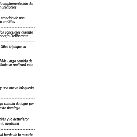
la implementación del
municipales
 creación de una
a en Giles
los concejales durante
Concejo Deliberante
Giles triplique su
 Más Largo cambia de
 dónde se realizará este
 y una nueva búsqueda
go cambia de lugar por
á este domingo
drés y lo detuvieron
e la medicina
 al borde de la muerte