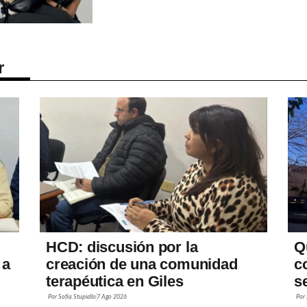
r
HCD: discusión por la
Q
 a
creación de una comunidad
c
terapéutica en Giles
s
Por
Sofía Stupiello
7 Ago 2026
Por