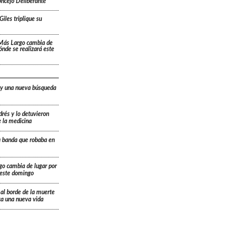
oncejo Deliberante
Giles triplique su
 Más Largo cambia de
dónde se realizará este
 y una nueva búsqueda
drés y lo detuvieron
e la medicina
a banda que robaba en
go cambia de lugar por
á este domingo
 al borde de la muerte
ica una nueva vida