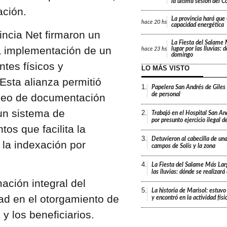
la última sesión del C
ación.
La provincia hará que 
hace
20 hs
capacidad energética
incia Net firmaron un
La Fiesta del Salame
a implementación de un
lugar por las lluvias: 
hace
23 hs
domingo
ntes físicos y
LO MÁS VISTO
Esta alianza permitió
1.
Papelera San Andrés de Giles
de personal
aneo de documentación
un sistema de
2.
Trabajó en el Hospital San An
por presunto ejercicio ilegal d
os que facilita la
3.
Detuvieron al cabecilla de un
 la indexación por
campos de Solís y la zona
4.
La Fiesta del Salame Más Lar
las lluvias: dónde se realizar
mación integral del
5.
La historia de Marisol: estuvo
ad en el otorgamiento de
y encontró en la actividad fís
 y los beneficiarios.