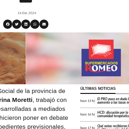
16 Ene 2024
ÚLTIMAS NOTICIAS
Social de la provincia de
ina Moretti
, trabajó con
El PRO puso en duda 
hace
13 hs
aumento a las tasas m
sarrolladas a mediados
HCD: discusión por la
hace
16 hs
 hicieron poner en debate
comunidad terapéutica
pedientes previsionales,
Qué notas recibieron l
hace
17 hs