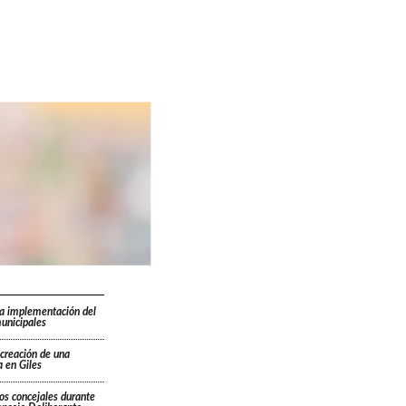
la implementación del
unicipales
 creación de una
 en Giles
os concejales durante