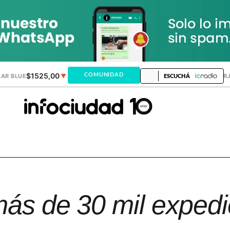
$1525,00
$1521,28
COMUNIDAD
AR BLUE
▼
DÓLAR MEP
▲
DÓLAR TAR
ESCUCHÁ
 más de 30 mil exped