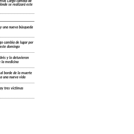
 Más Largo cambia de
 dónde se realizará este
 y una nueva búsqueda
go cambia de lugar por
á este domingo
drés y lo detuvieron
e la medicina
 al borde de la muerte
ica una nueva vida
ay tres víctimas