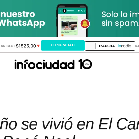
$1525,00
$1521,28
COMUNIDAD
AR BLUE
▼
DÓLAR MEP
▲
DÓLAR TAR
ESCUCHÁ
eño se vivió en El C