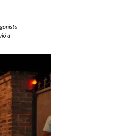
agonista
vió a