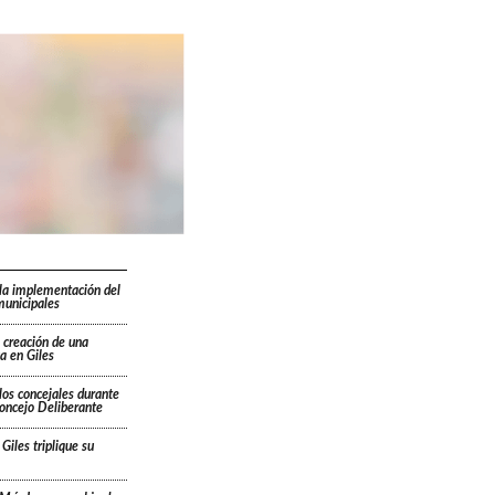
la implementación del
municipales
 creación de una
a en Giles
los concejales durante
Concejo Deliberante
Giles triplique su