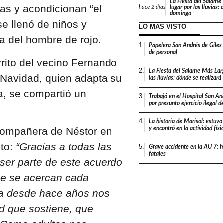
La Fiesta del Salame
ias y acondicionan “el
lugar por las lluvias:
hace
2 días
domingo
e llenó de niños y
LO MÁS VISTO
da del hombre de rojo.
1.
Papelera San Andrés de Giles
de personal
rrito del vecino Fernando
2.
La Fiesta del Salame Más Lar
 Navidad, quien adapta su
las lluvias: dónde se realizar
a, se compartió un
3.
Trabajó en el Hospital San An
por presunto ejercicio ilegal d
4.
La historia de Marisol: estuvo
y encontró en la actividad fís
, compañera de Néstor en
nto:
“Gracias a todas las
5.
Grave accidente en la AU 7: h
fatales
ser parte de este acuerdo
que se acercan cada
a desde hace años nos
d que sostiene, que