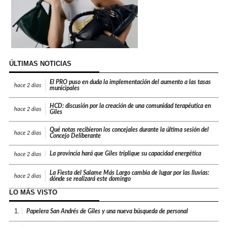
ÚLTIMAS NOTICIAS
El PRO puso en duda la implementación del aumento a las tasas
hace
2 días
municipales
HCD: discusión por la creación de una comunidad terapéutica en
hace
2 días
Giles
Qué notas recibieron los concejales durante la última sesión del
hace
2 días
Concejo Deliberante
La provincia hará que Giles triplique su capacidad energética
hace
2 días
La Fiesta del Salame Más Largo cambia de lugar por las lluvias:
hace
2 días
dónde se realizará este domingo
LO MÁS VISTO
1.
Papelera San Andrés de Giles y una nueva búsqueda de personal