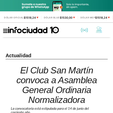
$1518,24
$1530,00
$1518,24
DÓLAR OFICIAL
▼
DÓLAR BLUE
▼
DÓLAR MEP
▼
Actualidad
El Club San Martín
convoca a Asamblea
General Ordinaria
Normalizadora
La convocatoria está estipulada para el 14 de junio del
corriente año.