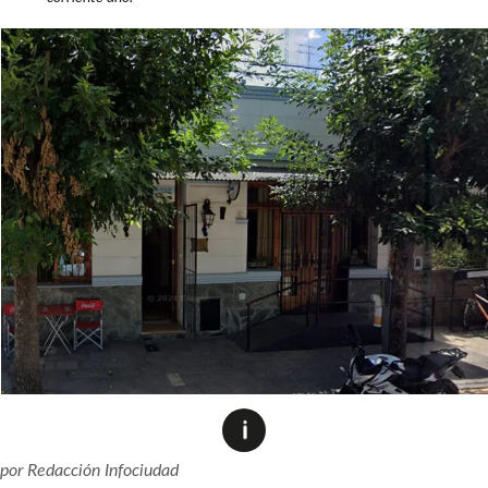
por
Redacción Infociudad