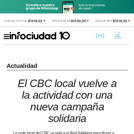
$1518,02
$1530,00
$1518,02
DÓLAR OFICIAL
▼
DÓLAR BLUE
▼
DÓLAR MEP
▼
Actualidad
El CBC local vuelve a
la actividad con una
nueva campaña
solidaria
La sede local del CBC se unió a la Red Solidaria para llevar a