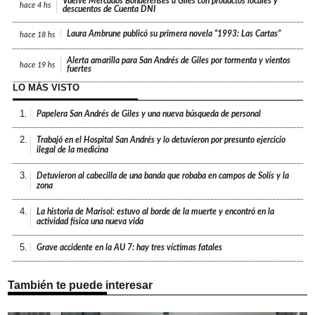
Vuelve Mercados Bonaerenses a Giles con productos locales y
hace
4 hs
descuentos de Cuenta DNI
Laura Ambrune publicó su primera novela “1993: Las Cartas”
hace
18 hs
Alerta amarilla para San Andrés de Giles por tormenta y vientos
hace
19 hs
fuertes
LO MÁS VISTO
1.
Papelera San Andrés de Giles y una nueva búsqueda de personal
2.
Trabajó en el Hospital San Andrés y lo detuvieron por presunto ejercicio
ilegal de la medicina
3.
Detuvieron al cabecilla de una banda que robaba en campos de Solís y la
zona
4.
La historia de Marisol: estuvo al borde de la muerte y encontró en la
actividad física una nueva vida
5.
Grave accidente en la AU 7: hay tres víctimas fatales
También te puede interesar