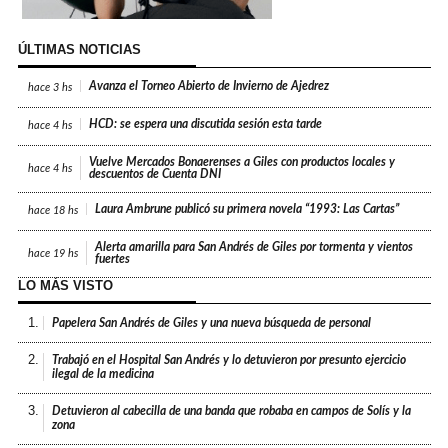
ÚLTIMAS NOTICIAS
Avanza el Torneo Abierto de Invierno de Ajedrez
hace
3 hs
HCD: se espera una discutida sesión esta tarde
hace
4 hs
Vuelve Mercados Bonaerenses a Giles con productos locales y
hace
4 hs
descuentos de Cuenta DNI
Laura Ambrune publicó su primera novela “1993: Las Cartas”
hace
18 hs
Alerta amarilla para San Andrés de Giles por tormenta y vientos
hace
19 hs
fuertes
LO MÁS VISTO
1.
Papelera San Andrés de Giles y una nueva búsqueda de personal
2.
Trabajó en el Hospital San Andrés y lo detuvieron por presunto ejercicio
ilegal de la medicina
3.
Detuvieron al cabecilla de una banda que robaba en campos de Solís y la
zona