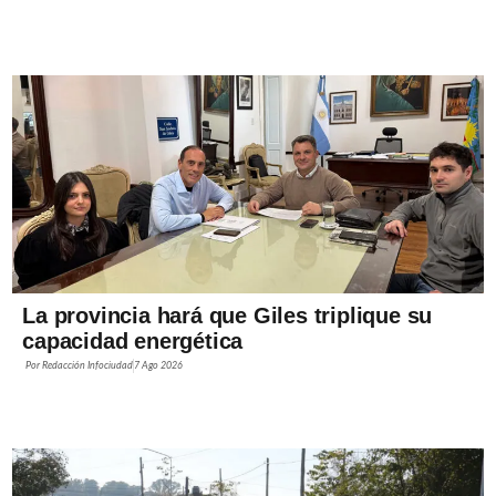
La provincia hará que Giles triplique su
capacidad energética
Por
Redacción Infociudad
7 Ago 2026