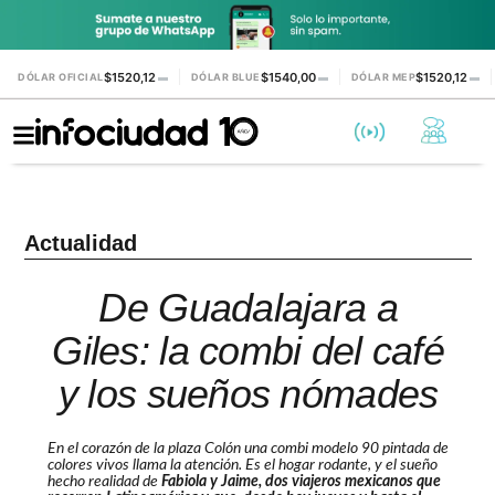
$1520,12
$1540,00
$1520,12
DÓLAR OFICIAL
▬
DÓLAR BLUE
▬
DÓLAR MEP
▬
Actualidad
De Guadalajara a
Giles: la combi del café
y los sueños nómades
En el corazón de la plaza Colón una combi modelo 90 pintada de
colores vivos llama la atención. Es el hogar rodante, y el sueño
hecho realidad de
Fabiola y Jaime, dos viajeros mexicanos que