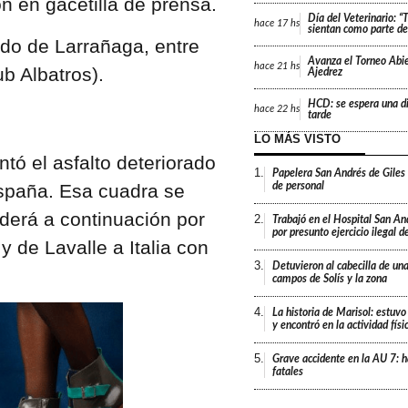
n en gacetilla de prensa.
Día del Veterinario: 
hace
17 hs
sientan como parte de 
ado de Larrañaga, entre
Avanza el Torneo Abie
hace
21 hs
b Albatros).
Ajedrez
HCD: se espera una di
hace
22 hs
tarde
LO MÁS VISTO
tó el asfalto deteriorado
1.
Papelera San Andrés de Giles
de personal
España. Esa cuadra se
derá a continuación por
2.
Trabajó en el Hospital San An
por presunto ejercicio ilegal d
y de Lavalle a Italia con
3.
Detuvieron al cabecilla de un
campos de Solís y la zona
4.
La historia de Marisol: estuvo
y encontró en la actividad fís
5.
Grave accidente en la AU 7: h
fatales