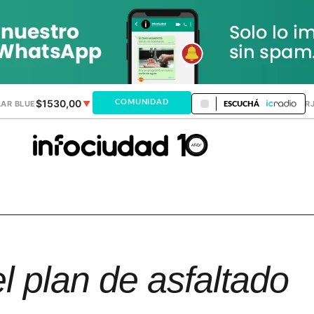
$1530,00
$1518,24
COMUNIDAD
AR BLUE
▼
DÓLAR MEP
▼
DÓLAR TAR
ESCUCHÁ
l plan de asfaltado