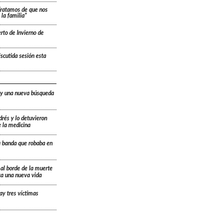
“Tratamos de que nos
la familia”
rto de Invierno de
scutida sesión esta
 y una nueva búsqueda
drés y lo detuvieron
e la medicina
a banda que robaba en
 al borde de la muerte
ica una nueva vida
ay tres víctimas