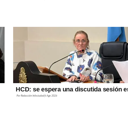
HCD: se espera una discutida sesión e
Por
Redacción Infociudad
6 Ago 2026