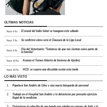
ÚLTIMAS NOTICIAS
El mural del Indio Solari se inaugura este sábado
hace
4 hs
Se confirmó cómo será el Clausura de la Liga Local
hace
5 hs
Día del Veterinario: “Tratamos de que nos sientan como parte de
hace
6 hs
la familia”
Avanza el Torneo Abierto de Invierno de Ajedrez
hace
10 hs
HCD: se espera una discutida sesión esta tarde
hace
10 hs
LO MÁS VISTO
1.
Papelera San Andrés de Giles y una nueva búsqueda de personal
2.
Trabajó en el Hospital San Andrés y lo detuvieron por presunto ejercicio
ilegal de la medicina
3.
Detuvieron al cabecilla de una banda que robaba en campos de Solís y la