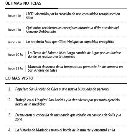
ÚLTIMAS NOTICIAS
HCD: discusión por la creación de una comunidad terapéutica en
hace
4 hs
Giles
Qué notas recibieron los concejales durante la última sesión del
hace
4 hs
Concejo Deliberante
La provincia hará que Giles triplique su capacidad energética
hace
7 hs
La Fiesta del Salame Más Largo cambia de lugar por las lluvias:
hace
10 hs
dónde se realizará este domingo
Marcado descenso de la temperatura para este fin de semana en
hace
11 hs
San Andrés de Giles
LO MÁS VISTO
1.
Papelera San Andrés de Giles y una nueva búsqueda de personal
2.
Trabajó en el Hospital San Andrés y lo detuvieron por presunto ejercicio
ilegal de la medicina
3.
Detuvieron al cabecilla de una banda que robaba en campos de Solís y la
zona
4.
La historia de Marisol: estuvo al borde de la muerte y encontró en la