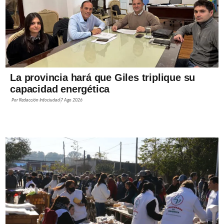
La provincia hará que Giles triplique su
capacidad energética
Por
Redacción Infociudad
7 Ago 2026