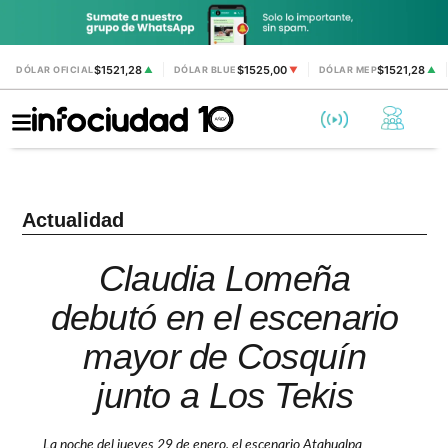
$1521,28
$1525,00
$1521,28
DÓLAR OFICIAL
▲
DÓLAR BLUE
▼
DÓLAR MEP
▲
Actualidad
Claudia Lomeña
debutó en el escenario
mayor de Cosquín
junto a Los Tekis
La noche del jueves 29 de enero, el escenario Atahualpa