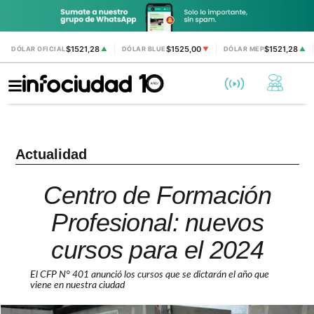
$1521,28
$1525,00
$1521,28
DÓLAR OFICIAL
▲
DÓLAR BLUE
▼
DÓLAR MEP
▲
Actualidad
Centro de Formación
Profesional: nuevos
cursos para el 2024
El CFP N° 401 anunció los cursos que se dictarán el año que
viene en nuestra ciudad