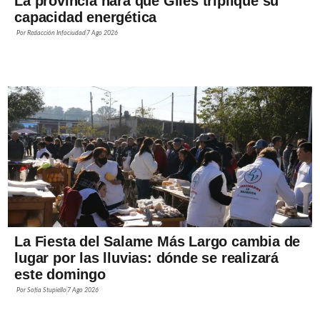
La provincia hará que Giles triplique su
capacidad energética
Por
Redacción Infociudad
7 Ago 2026
La Fiesta del Salame Más Largo cambia de
lugar por las lluvias: dónde se realizará
este domingo
Por
Sofía Stupiello
7 Ago 2026