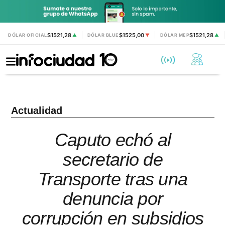
$1521,28
$1525,00
$1521,28
DÓLAR OFICIAL
▲
DÓLAR BLUE
▼
DÓLAR MEP
▲
Actualidad
Caputo echó al
secretario de
Transporte tras una
denuncia por
corrupción en subsidios