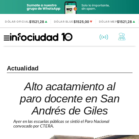
$1521,28
$1525,00
$1521,28
DÓLAR OFICIAL
▲
DÓLAR BLUE
▼
DÓLAR MEP
▲
Actualidad
Alto acatamiento al
paro docente en San
Andrés de Giles
Ayer en las escuelas públicas se sintió el Paro Nacional
convocado por CTERA.