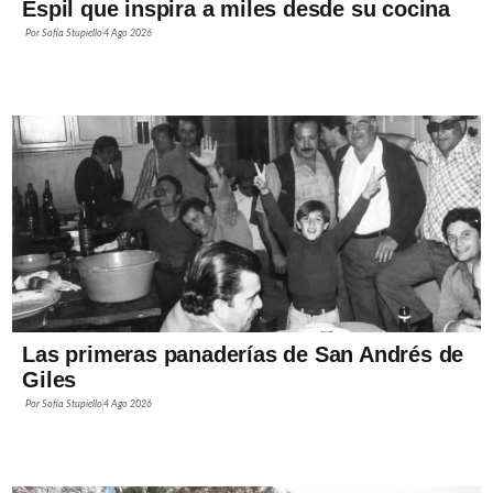
Espil que inspira a miles desde su cocina
Por
Sofía Stupiello
4 Ago 2026
Las primeras panaderías de San Andrés de
Giles
Por
Sofía Stupiello
4 Ago 2026