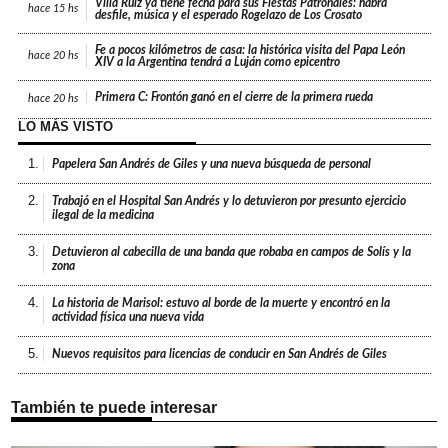
Villa Ruiz ya tiene fecha para sus Fiestas Patronales: habrá
hace
15 hs
desfile, música y el esperado Rogelazo de Los Crosato
Fe a pocos kilómetros de casa: la histórica visita del Papa León
hace
20 hs
XIV a la Argentina tendrá a Luján como epicentro
Primera C: Frontón ganó en el cierre de la primera rueda
hace
20 hs
LO MÁS VISTO
1.
Papelera San Andrés de Giles y una nueva búsqueda de personal
2.
Trabajó en el Hospital San Andrés y lo detuvieron por presunto ejercicio
ilegal de la medicina
3.
Detuvieron al cabecilla de una banda que robaba en campos de Solís y la
zona
4.
La historia de Marisol: estuvo al borde de la muerte y encontró en la
actividad física una nueva vida
5.
Nuevos requisitos para licencias de conducir en San Andrés de Giles
También te puede interesar