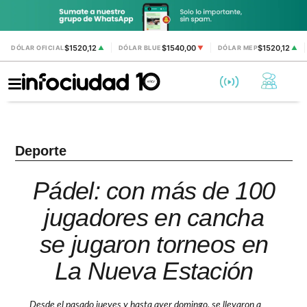
$1520,12
$1540,00
$1520,12
DÓLAR OFICIAL
▲
DÓLAR BLUE
▼
DÓLAR MEP
▲
Deporte
Pádel: con más de 100
jugadores en cancha
se jugaron torneos en
La Nueva Estación
Desde el pasado jueves y hasta ayer domingo, se llevaron a