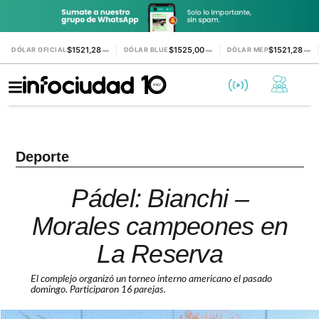
$1521,28
$1525,00
$1521,28
DÓLAR OFICIAL
▬
DÓLAR BLUE
▬
DÓLAR MEP
▬
Deporte
Pádel: Bianchi –
Morales campeones en
La Reserva
El complejo organizó un torneo interno americano el pasado
domingo. Participaron 16 parejas.