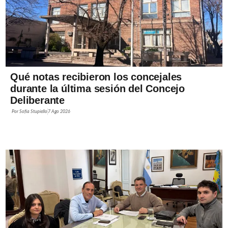
Qué notas recibieron los concejales
durante la última sesión del Concejo
Deliberante
Por
Sofía Stupiello
7 Ago 2026