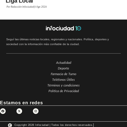
Liga Local
Por
Redacción Infociudad
6 Ago 2026
Seguí las últimas noticias locales, regionales y nacionales. Política, deportes y
sociedad con la información más confiable de la ciudad.
Actualidad
Deporte
Farmacia de Turno
Teléfonos Útiles
Términos y condiciones
Política de Privacidad
Estamos en redes
Copyright 2026 Infociudad | Todos los derechos reservados.