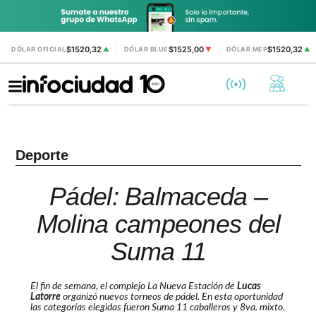
$1520,32
$1525,00
$1520,32
DÓLAR OFICIAL
▲
DÓLAR BLUE
▼
DÓLAR MEP
▲
Deporte
Pádel: Balmaceda –
Molina campeones del
Suma 11
El fin de semana, el complejo
La Nueva Estación
de
Lucas
Latorre
organizó nuevos torneos de pádel. En esta oportunidad
las categorías elegidas fueron Suma 11 caballeros y 8va. mixto.