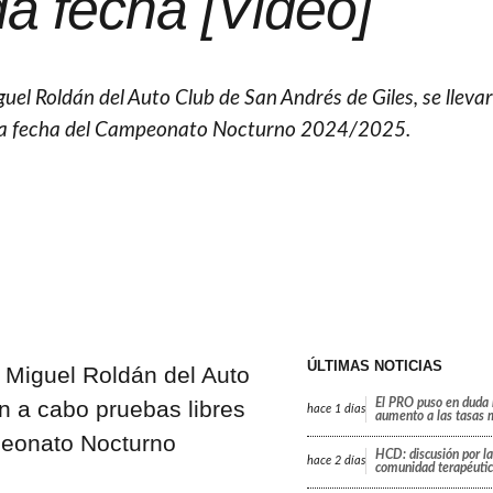
a fecha [Video]
guel Roldán del Auto Club de San Andrés de Giles, se lleva
unda fecha del Campeonato Nocturno 2024/2025.
ÚLTIMAS NOTICIAS
o Miguel Roldán del Auto
n a cabo pruebas libres
El PRO puso en duda 
hace
1 días
aumento a las tasas 
peonato Nocturno
HCD: discusión por la
hace
2 días
comunidad terapéutic