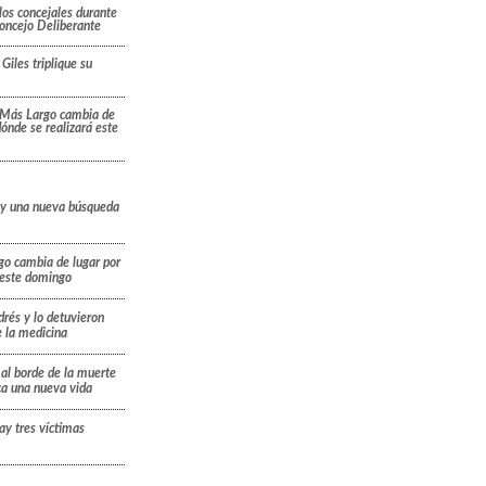
los concejales durante
Concejo Deliberante
Giles triplique su
 Más Largo cambia de
 dónde se realizará este
 y una nueva búsqueda
go cambia de lugar por
á este domingo
drés y lo detuvieron
e la medicina
 al borde de la muerte
ica una nueva vida
ay tres víctimas