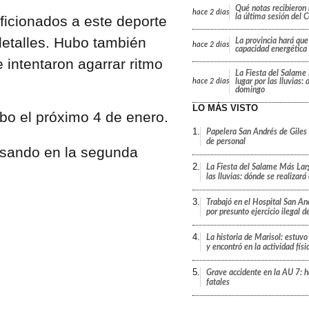
Qué notas recibieron 
hace
2 días
la última sesión del 
icionados a este deporte
detalles. Hubo también
La provincia hará que 
hace
2 días
capacidad energética
 intentaron agarrar ritmo
La Fiesta del Salame
lugar por las lluvias:
hace
2 días
domingo
LO MÁS VISTO
bo el próximo 4 de enero.
1.
Papelera San Andrés de Giles
de personal
2.
La Fiesta del Salame Más Lar
las lluvias: dónde se realizar
3.
Trabajó en el Hospital San An
por presunto ejercicio ilegal d
4.
La historia de Marisol: estuvo
y encontró en la actividad fís
5.
Grave accidente en la AU 7: h
fatales