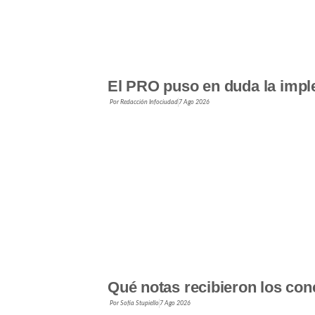
El PRO puso en duda la impl
Por
Redacción Infociudad
7 Ago 2026
Qué notas recibieron los con
Por
Sofía Stupiello
7 Ago 2026