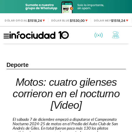
$1518,24
$1530,00
$1518,24
DÓLAR OFICIAL
▼
DÓLAR BLUE
▼
DÓLAR MEP
▼
Deporte
Motos: cuatro gilenses
corrieron en el nocturno
[Video]
El sábado 7 de diciembre empezó a disputarse el Campeonato
Nocturno 2024-25 de motos en el Predio del Auto Club de San
Andrés de Giles. En total fueron poco más 130 los pilotos