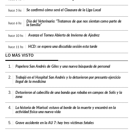
Se confirmó cómo será el Clausura de la Liga Local
hace
5 hs
Día del Veterinario: “Tratamos de que nos sientan como parte de
hace
6 hs
la familia”
Avanza el Torneo Abierto de Invierno de Ajedrez
hace
10 hs
HCD: se espera una discutida sesión esta tarde
hace
11 hs
LO MÁS VISTO
1.
Papelera San Andrés de Giles y una nueva búsqueda de personal
2.
Trabajó en el Hospital San Andrés y lo detuvieron por presunto ejercicio
ilegal de la medicina
3.
Detuvieron al cabecilla de una banda que robaba en campos de Solís y la
zona
4.
La historia de Marisol: estuvo al borde de la muerte y encontró en la
actividad física una nueva vida
5.
Grave accidente en la AU 7: hay tres víctimas fatales