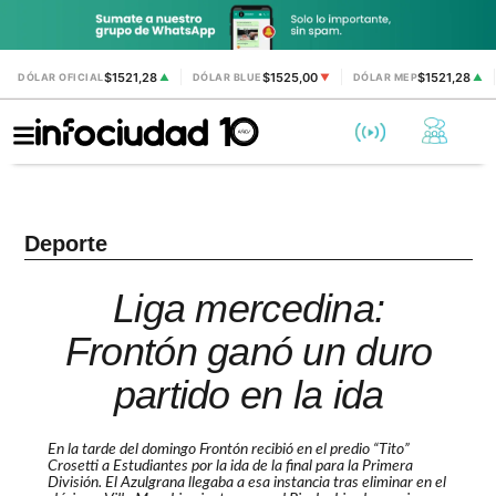
$1521,28
$1525,00
$1521,28
DÓLAR OFICIAL
▲
DÓLAR BLUE
▼
DÓLAR MEP
▲
Deporte
Liga mercedina:
Frontón ganó un duro
partido en la ida
En la tarde del domingo Frontón recibió en el predio “Tito”
Crosetti a Estudiantes por la ida de la final para la Primera
División. El Azulgrana llegaba a esa instancia tras eliminar en el