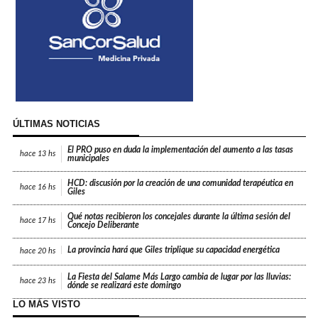
ÚLTIMAS NOTICIAS
El PRO puso en duda la implementación del aumento a las tasas
hace
13 hs
municipales
HCD: discusión por la creación de una comunidad terapéutica en
hace
16 hs
Giles
Qué notas recibieron los concejales durante la última sesión del
hace
17 hs
Concejo Deliberante
La provincia hará que Giles triplique su capacidad energética
hace
20 hs
La Fiesta del Salame Más Largo cambia de lugar por las lluvias:
hace
23 hs
dónde se realizará este domingo
LO MÁS VISTO