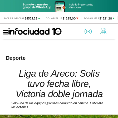
$1521,28
$1525,00
$1521,28
DÓLAR OFICIAL
▲
DÓLAR BLUE
▼
DÓLAR MEP
▲
Deporte
Liga de Areco: Solís
tuvo fecha libre,
Victoria doble jornada
Solo uno de los equipos gilenses compitió en cancha. Enterate
los detalles.