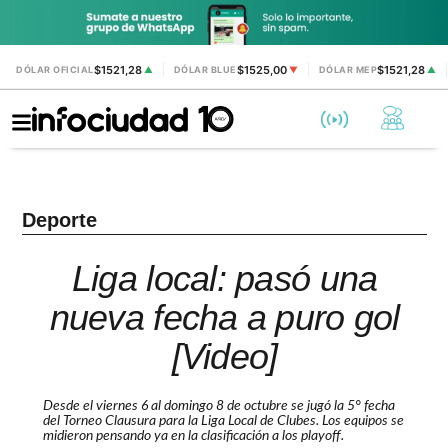
$1521,28
$1525,00
$1521,28
DÓLAR OFICIAL
▲
DÓLAR BLUE
▼
DÓLAR MEP
▲
Deporte
Liga local: pasó una
nueva fecha a puro gol
[Video]
Desde el viernes 6 al domingo 8 de octubre se jugó la 5° fecha
del Torneo Clausura para la Liga Local de Clubes. Los equipos se
midieron pensando ya en la clasificación a los playoff.