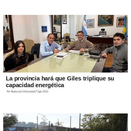
La provincia hará que Giles triplique su
capacidad energética
Por
Redacción Infociudad
7 Ago 2026