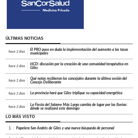
ÚLTIMAS NOTICIAS
El PRO puso en duda la implementación del aumento a las tasas
hace
2 días
municipales
HCD: discusión por la creación de una comunidad terapéutica en
hace
2 días
Giles
Qué notas recibieron los concejales durante la última sesión del
hace
2 días
Concejo Deliberante
La provincia hará que Giles triplique su capacidad energética
hace
2 días
La Fiesta del Salame Más Largo cambia de lugar por las lluvias:
hace
2 días
dónde se realizará este domingo
LO MÁS VISTO
1.
Papelera San Andrés de Giles y una nueva búsqueda de personal