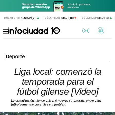
$1521,28
$1525,00
$1521,28
DÓLAR OFICIAL
▲
DÓLAR BLUE
▼
DÓLAR MEP
▲
Deporte
Liga local: comenzó la
temporada para el
fútbol gilense [Video]
La organización gilense estrenó nuevas categorías, entre ellas
fútbol femenino, juveniles e infantiles.