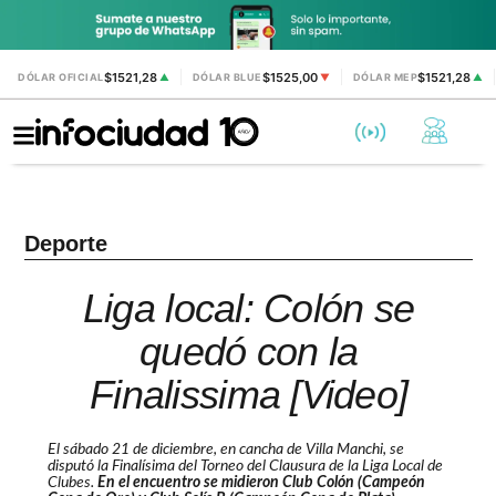
$1521,28
$1525,00
$1521,28
DÓLAR OFICIAL
▲
DÓLAR BLUE
▼
DÓLAR MEP
▲
Deporte
Liga local: Colón se
quedó con la
Finalissima [Video]
El sábado 21 de diciembre, en cancha de Villa Manchi, se
disputó la Finalísima del Torneo del Clausura de la Liga Local de
Clubes.
En el encuentro se midieron Club Colón (Campeón