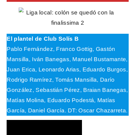
El plantel de Club Solís B
Pablo Fernández, Franco Gottig, Gastón
Mansilla, Iván Banegas, Manuel Bustamante,
Juan Erica, Leonardo Arias, Eduardo Burgos,
Rodrigo Ramírez, Tomás Mansilla, Darío
González, Sebastián Pérez, Braian Banegas,
Matías Molina, Eduardo Podestá, Matías
García, Daniel García. DT: Oscar Chazarreta.