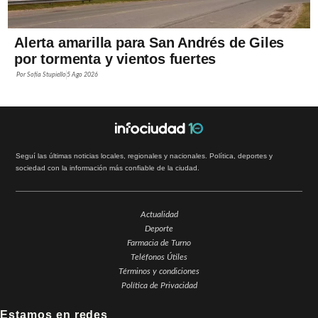
Alerta amarilla para San Andrés de Giles
por tormenta y vientos fuertes
Por
Sofía Stupiello
5 Ago 2026
Seguí las últimas noticias locales, regionales y nacionales. Política, deportes y
sociedad con la información más confiable de la ciudad.
Actualidad
Deporte
Farmacia de Turno
Teléfonos Útiles
Términos y condiciones
Política de Privacidad
Estamos en redes