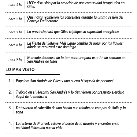
HCD: discusión por la creación de una comunidad terapéutica en
hace
1 hs
Giles
Qué notas recibieron los concejales durante la última sesión del
hace
2 hs
Concejo Deliberante
La provincia hará que Giles triplique su capacidad energética
hace
5 hs
La Fiesta del Salame Más Largo cambia de lugar por las lluvias:
hace
8 hs
dónde se realizará este domingo
Marcado descenso de la temperatura para este fin de semana en
hace
9 hs
San Andrés de Giles
LO MÁS VISTO
1.
Papelera San Andrés de Giles y una nueva búsqueda de personal
2.
Trabajó en el Hospital San Andrés y lo detuvieron por presunto ejercicio
ilegal de la medicina
3.
Detuvieron al cabecilla de una banda que robaba en campos de Solís y la
zona
4.
La historia de Marisol: estuvo al borde de la muerte y encontró en la
actividad física una nueva vida