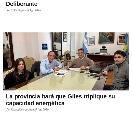
Deliberante
Por
Sofía Stupiello
7 Ago 2026
La provincia hará que Giles triplique su
capacidad energética
Por
Redacción Infociudad
7 Ago 2026