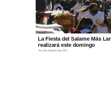
La Fiesta del Salame Más Lar
realizará este domingo
Por
Sofía Stupiello
7 Ago 2026