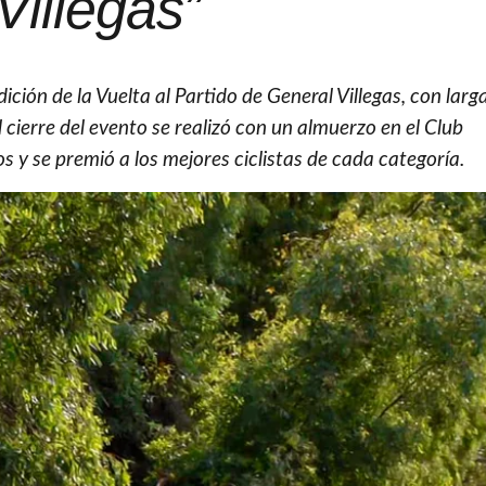
Villegas”
dición de la Vuelta al Partido de General Villegas, con larg
l cierre del evento se realizó con un almuerzo en el Club
s y se premió a los mejores ciclistas de cada categoría.