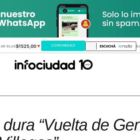
$1525,00
$1521,28
COMUNIDAD
AR BLUE
▼
DÓLAR MEP
▲
DÓLAR TAR
ESCUCHÁ
a dura “Vuelta de Ge