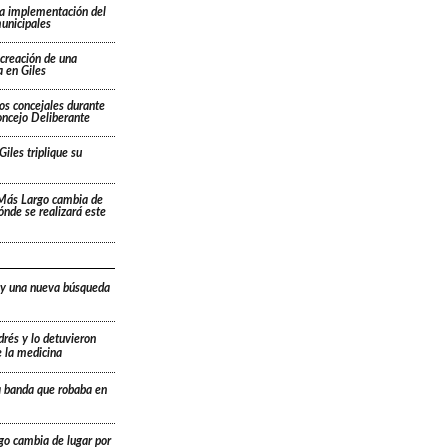
la implementación del
unicipales
 creación de una
 en Giles
os concejales durante
oncejo Deliberante
Giles triplique su
 Más Largo cambia de
dónde se realizará este
 y una nueva búsqueda
drés y lo detuvieron
e la medicina
a banda que robaba en
go cambia de lugar por