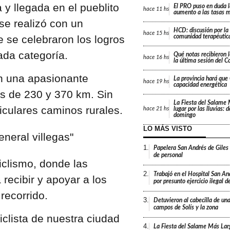
 y llegada en el pueblito
El PRO puso en duda 
hace
11 hs
aumento a las tasas m
se realizó con un
HCD: discusión por la
hace
15 hs
 se celebraron los logros
comunidad terapéutica
ada categoría.
Qué notas recibieron l
hace
16 hs
la última sesión del C
n una apasionante
La provincia hará que 
hace
19 hs
capacidad energética
s de 230 y 370 km. Sin
La Fiesta del Salame
iculares caminos rurales.
lugar por las lluvias: 
hace
21 hs
domingo
LO MÁS VISTO
1.
Papelera San Andrés de Giles
de personal
iclismo, donde las
2.
Trabajó en el Hospital San An
 recibir y apoyar a los
por presunto ejercicio ilegal d
 recorrido.
3.
Detuvieron al cabecilla de un
campos de Solís y la zona
iclista de nuestra ciudad
4.
La Fiesta del Salame Más Lar