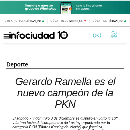
$1521,28
$1525,00
$1521,28
DÓLAR OFICIAL
▲
DÓLAR BLUE
▼
DÓLAR MEP
▲
Deporte
Gerardo Ramella es el
nuevo campeón de la
PKN
El sábado 7 y domingo 8 de diciembre se disputó en Salto la 10º
y última fecha del campeonato de karting organizado por la
categoría PKN (Pilotos Karting del Norte) que fiscaliza