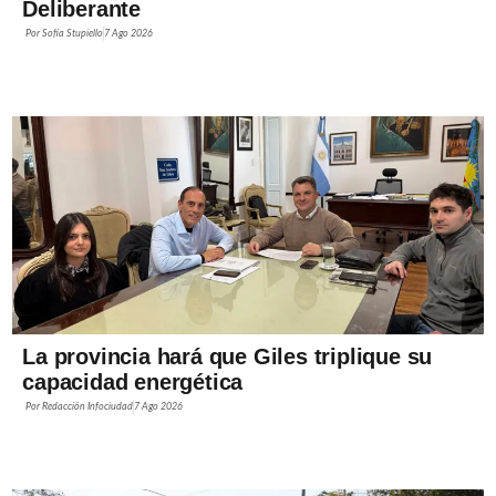
Deliberante
Por
Sofía Stupiello
7 Ago 2026
La provincia hará que Giles triplique su
capacidad energética
Por
Redacción Infociudad
7 Ago 2026