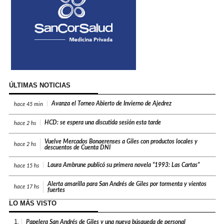
ÚLTIMAS NOTICIAS
Avanza el Torneo Abierto de Invierno de Ajedrez
hace
45 min
HCD: se espera una discutida sesión esta tarde
hace
2 hs
Vuelve Mercados Bonaerenses a Giles con productos locales y
hace
2 hs
descuentos de Cuenta DNI
Laura Ambrune publicó su primera novela “1993: Las Cartas”
hace
15 hs
Alerta amarilla para San Andrés de Giles por tormenta y vientos
hace
17 hs
fuertes
LO MÁS VISTO
1.
Papelera San Andrés de Giles y una nueva búsqueda de personal