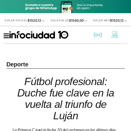
$1520,12
$1540,00
$1520,12
DÓLAR OFICIAL
▬
DÓLAR BLUE
▬
DÓLAR MEP
▬
Deporte
Fútbol profesional:
Duche fue clave en la
vuelta al triunfo de
Luján
La Primera C jugó la fecha 20 del certamen en los últimos días.