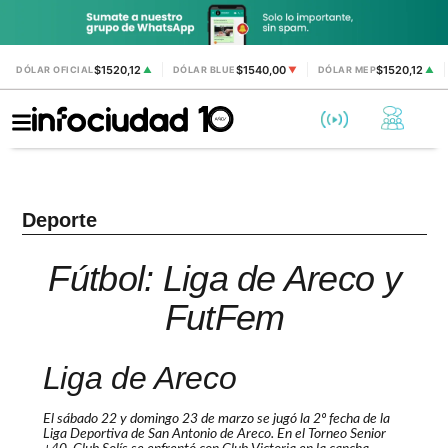
$1520,12
$1540,00
$1520,12
DÓLAR OFICIAL
▲
DÓLAR BLUE
▼
DÓLAR MEP
▲
Deporte
Fútbol: Liga de Areco y
FutFem
Liga de Areco
El sábado 22 y domingo 23 de marzo se jugó la 2º fecha de la
Liga Deportiva de San Antonio de Areco. En el Torneo Senior