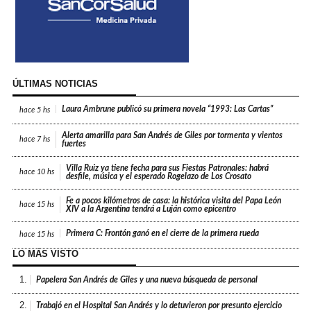
ÚLTIMAS NOTICIAS
Laura Ambrune publicó su primera novela “1993: Las Cartas”
hace
5 hs
Alerta amarilla para San Andrés de Giles por tormenta y vientos
hace
7 hs
fuertes
Villa Ruiz ya tiene fecha para sus Fiestas Patronales: habrá
hace
10 hs
desfile, música y el esperado Rogelazo de Los Crosato
Fe a pocos kilómetros de casa: la histórica visita del Papa León
hace
15 hs
XIV a la Argentina tendrá a Luján como epicentro
Primera C: Frontón ganó en el cierre de la primera rueda
hace
15 hs
LO MÁS VISTO
1.
Papelera San Andrés de Giles y una nueva búsqueda de personal
2.
Trabajó en el Hospital San Andrés y lo detuvieron por presunto ejercicio