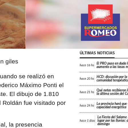
ÚLTIMAS NOTICIAS
El PRO puso en duda 
hace
16 hs
aumento a las tasas m
uando se realizó en
HCD: discusión por la
hace
20 hs
comunidad terapéutica
ederico Máximo Ponti el
Qué notas recibieron l
hace
21 hs
e. El dibujo de 1.810
la última sesión del C
 Roldán fue visitado por
La provincia hará que 
hace
24 hs
capacidad energética
La Fiesta del Salame
lugar por las lluvias:
hace
1 días
al, la presencia
domingo