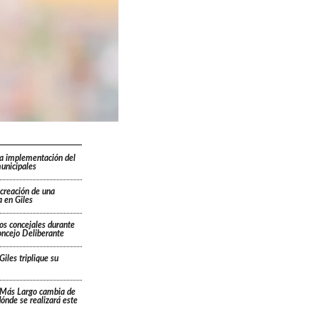
la implementación del
unicipales
 creación de una
 en Giles
os concejales durante
oncejo Deliberante
Giles triplique su
 Más Largo cambia de
 dónde se realizará este