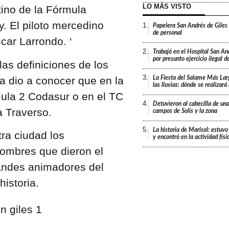
LO MÁS VISTO
ino de la Fórmula
y. El piloto mercedino
1.
Papelera San Andrés de Giles
de personal
scar Larrondo. ‘
2.
Trabajó en el Hospital San An
por presunto ejercicio ilegal d
 las definiciones de los
3.
 dio a conocer que en la
La Fiesta del Salame Más Lar
las lluvias: dónde se realizar
mula 2 Codasur o en el TC
4.
Detuvieron al cabecilla de un
 Traverso.
campos de Solís y la zona
5.
La historia de Marisol: estuvo
tra ciudad los
y encontró en la actividad fís
ombres que dieron el
andes animadores del
istoria.