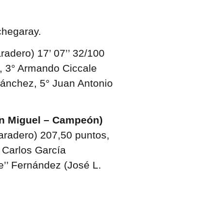
Echegaray.
radero) 17’ 07’’ 32/100
e, 3° Armando Ciccale
ánchez, 5° Juan Antonio
n Miguel – Campeón)
aradero) 207,50 puntos,
 Carlos García
e’’ Fernández (José L.