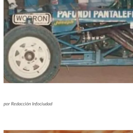
por
Redacción Infociudad