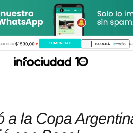
$1530,00
$1518,24
COMUNIDAD
AR BLUE
▼
DÓLAR MEP
▼
DÓLAR TAR
ESCUCHÁ
ó a la Copa Argentin