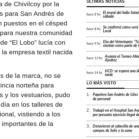
ÚLTIMAS NOTICIAS
 de Chivilcoy por la
s para San Andrés de
El mural del Indio Solar
hace
8 hs
sábado
an puestos en el césped
Se confirmó cómo será e
hace
8 hs
, para nuestra comunidad
Local
l de “El Lobo” lucía con
Día del Veterinario: “T
hace
9 hs
sientan como parte de l
, la empresa textil nacida
Avanza el Torneo Abie
hace
13 hs
Ajedrez
HCD: se espera una di
hace
14 hs
es de la marca, no se
tarde
LO MÁS VISTO
vincia norteña para
 y los vestuarios, pudo
1.
Papelera San Andrés de Giles
de personal
día en los talleres de
2.
Trabajó en el Hospital San An
onal, vistiendo a los
por presunto ejercicio ilegal d
 importantes de la
3.
Detuvieron al cabecilla de un
campos de Solís y la zona