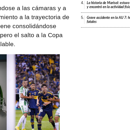
4.
La historia de Marisol: estuvo
ándose a las cámaras y a
y encontró en la actividad fís
miento a la trayectoria de
5.
Grave accidente en la AU 7: h
fatales
viene consolidándose
pero el salto a la Copa
lable.