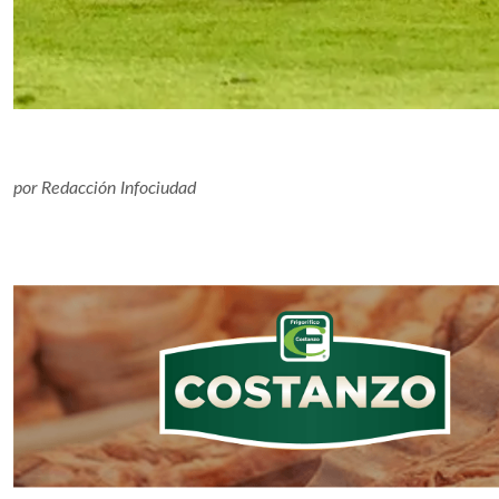
por
Redacción Infociudad