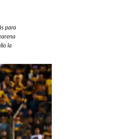
ás para
tearena
llo la